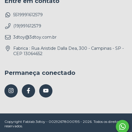
Entre em contato
5519991612579
(19)991612579
3dtoy@3dtoy.com.br
Fabrica : Rua Aristide Dalla Dea, 300 - Campinas - SP -
CEP 13064652
Permaneça conectado
Copyright Fablab 3dtoy - 00292678000195 - 2026. Todos os direitos
reservados.